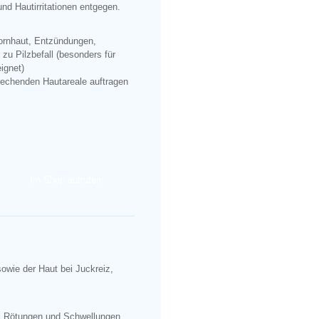
d Hautirritationen entgegen.
Hornhaut, Entzündungen,
zu Pilzbefall (besonders für
ignet)
rechenden Hautareale auftragen
Im Shop aufrufen
owie der Haut bei Juckreiz,
i Rötungen und Schwellungen,