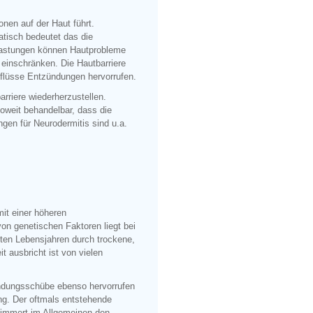
onen auf der Haut führt.
atisch bedeutet das die
lastungen können Hautprobleme
 einschränken. Die Hautbarriere
nflüsse Entzündungen hervorrufen.
rriere wiederherzustellen.
soweit behandelbar, dass die
en für Neurodermitis sind u.a.
mit einer höheren
von genetischen Faktoren liegt bei
sten Lebensjahren durch trockene,
t ausbricht ist von vielen
ündungsschübe ebenso hervorrufen
ng. Der oftmals entstehende
hlimmert im Allgemeinen den