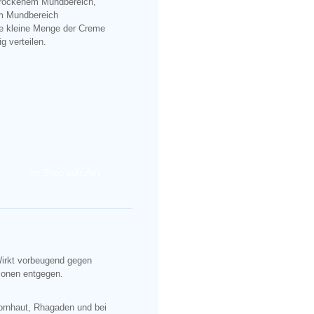
 trockenem Mundbereich,
im Mundbereich
ine kleine Menge der Creme
g verteilen.
Im Shop aufrufen
Wirkt vorbeugend gegen
tionen entgegen.
Hornhaut, Rhagaden und bei