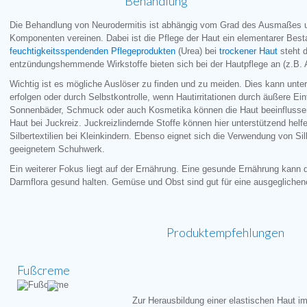
Behandlung
Die Behandlung von Neurodermitis ist abhängig vom Grad des Ausmaßes u
Komponenten vereinen. Dabei ist die Pflege der Haut ein elementarer Best
feuchtigkeitsspendenden Pflegeprodukten
(Urea) bei
trockener Haut
steht d
entzündungshemmende Wirkstoffe bieten sich bei der Hautpflege an (z.B.
Wichtig ist es mögliche Auslöser zu finden und zu meiden. Dies kann unter
erfolgen oder durch Selbstkontrolle, wenn Hautirritationen durch äußere Ein
Sonnenbäder, Schmuck oder auch Kosmetika können die Haut beeinflussen
Haut bei Juckreiz. Juckreizlindernde Stoffe können hier unterstützend helf
Silbertextilien bei Kleinkindern. Ebenso eignet sich die Verwendung von S
geeignetem Schuhwerk.
Ein weiterer Fokus liegt auf der Ernährung. Eine gesunde Ernährung kann d
Darmflora gesund halten. Gemüse und Obst sind gut für eine ausgeglichene
Produktempfehlungen
Fußcreme
Zur Herausbildung einer elastischen Haut i