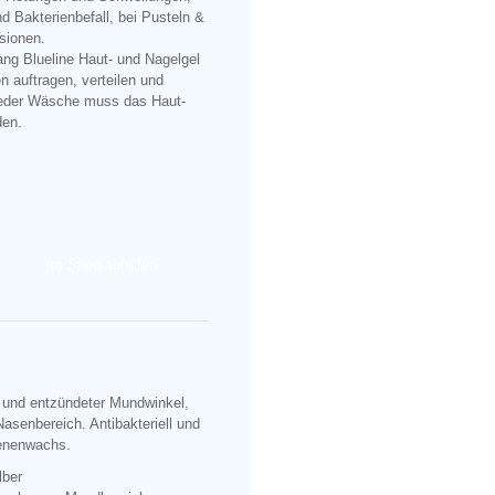
nd Bakterienbefall, bei Pusteln &
sionen.
ang Blueline Haut- und Nagelgel
n auftragen, verteilen und
jeder Wäsche muss das Haut-
den.
Im Shop aufrufen
r und entzündeter Mundwinkel,
asenbereich. Antibakteriell und
ienenwachs.
lber