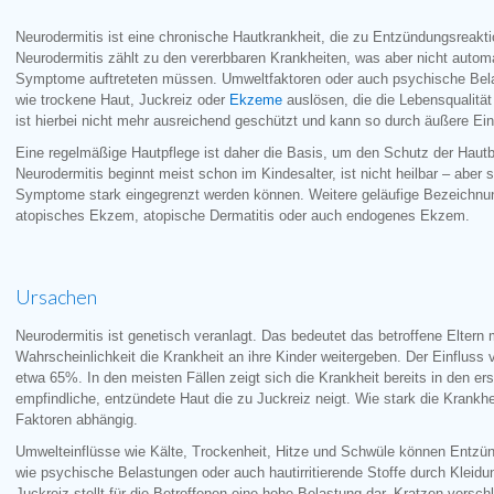
Neurodermitis ist eine chronische Hautkrankheit, die zu Entzündungsreakti
Neurodermitis zählt zu den vererbbaren Krankheiten, was aber nicht autom
Symptome auftreteten müssen. Umweltfaktoren oder auch psychische Be
wie trockene Haut, Juckreiz oder
Ekzeme
auslösen, die die Lebensqualität
ist hierbei nicht mehr ausreichend geschützt und kann so durch äußere Ei
Eine regelmäßige Hautpflege ist daher die Basis, um den Schutz der Hautba
Neurodermitis beginnt meist schon im Kindesalter, ist nicht heilbar – aber 
Symptome stark eingegrenzt werden können. Weitere geläufige Bezeichnung
atopisches Ekzem, atopische Dermatitis oder auch endogenes Ekzem.
Ursachen
Neurodermitis ist genetisch veranlagt. Das bedeutet das betroffene Eltern 
Wahrscheinlichkeit die Krankheit an ihre Kinder weitergeben. Der Einfluss 
etwa 65%. In den meisten Fällen zeigt sich die Krankheit bereits in den er
empfindliche, entzündete Haut die zu Juckreiz neigt. Wie stark die Krankhei
Faktoren abhängig.
Umwelteinflüsse wie Kälte, Trockenheit, Hitze und Schwüle können Entz
wie psychische Belastungen oder auch hautirritierende Stoffe durch Kleidu
Juckreiz stellt für die Betroffenen eine hohe Belastung dar. Kratzen versc