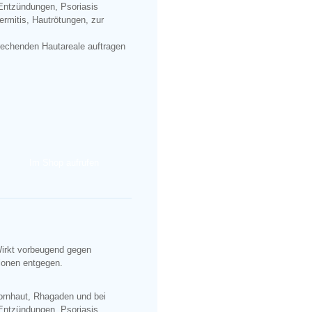
 Entzündungen, Psoriasis
rmitis, Hautrötungen, zur
rechenden Hautareale auftragen
Im Shop aufrufen
Wirkt vorbeugend gegen
tionen entgegen.
Hornhaut, Rhagaden und bei
 Entzündungen, Psoriasis