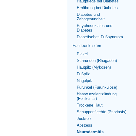
Hautpflege bei Diabetes
Ernährung bei Diabetes
Diabetes und
Zahngesundheit
Psychosoziales und
Diabetes
Diabetisches Fußsyndrom
Hautkrankheiten
Pickel
Schrunden (Rhagaden)
Hautpilz (Mykosen)
Fußpilz
Nagelpilz
Furunkel (Furunkulose)
Haarwurzelentzündung
(Follikulitis)
Trockene Haut
Schuppenflechte (Psoriasis)
Juckreiz
Abszess
Neurodermitis