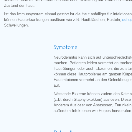
Zustand der Haut.
Ist das Immunsysstem einmal gestört ist die Haut anfälliger für Infektionen
können Hauterkrankungen auslösen wie z.B. Hautbläschen, Pusteln,
schup
Schwellungen.
Symptome
Neurodermitis kann sich auf unterschiedlichs
machen. Patienten leiden vermehrt an trocken
Hautrötungen oder auch Ekzemen, die zu star
können diese Hautprobleme am ganzen Körper a
Hautirritaionen vermehrt an den Gelenkbeug
auf.
Nässende Ekzeme können zudem den Keimbefa
(z.B. durch Staphylokokken) auslösen. Diese b
Anderem Auslöser von Abszessen, Furunkeln 
außerdem Infektionen wie Herpes hervorrufen