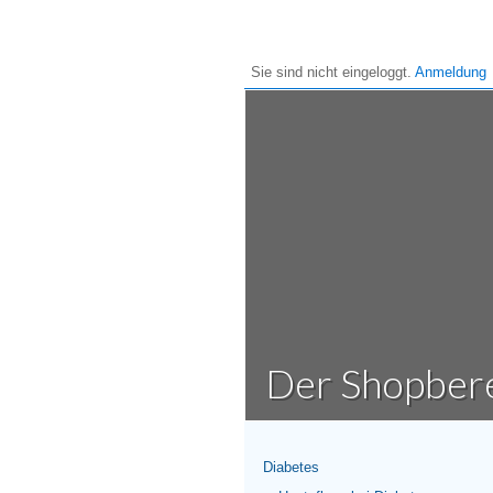
Sie sind nicht eingeloggt.
Anmeldung
Das Untern
Die Blueline
Die Style & 
Tattoo & Pier
Der Vertrie
Der Shopber
Diabetes