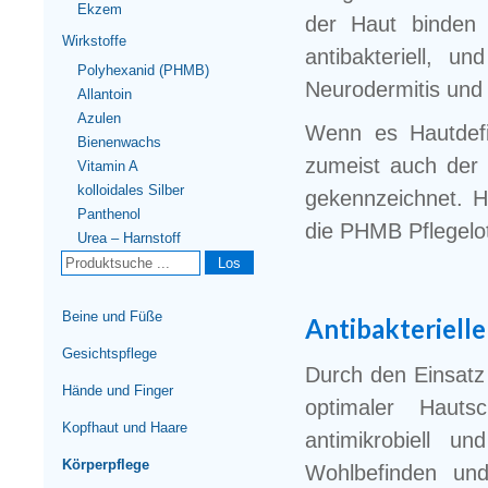
Ekzem
der Haut binden 
Wirkstoffe
antibakteriell, u
Polyhexanid (PHMB)
Neurodermitis und 
Allantoin
Azulen
Wenn es Hautdefiz
Bienenwachs
zumeist auch der 
Vitamin A
kolloidales Silber
gekennzeichnet. Hi
Panthenol
die PHMB Pflegelo
Urea – Harnstoff
Los
Beine und Füße
Antibakterielle
Gesichtspflege
Durch den Einsatz 
Hände und Finger
optimaler Hautsch
Kopfhaut und Haare
antimikrobiell u
Körperpflege
Wohlbefinden und 