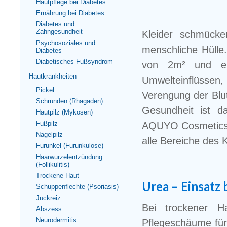
Hautpflege bei Diabetes
Ernährung bei Diabetes
Diabetes und
Zahngesundheit
Kleider schmücke
Psychosoziales und
menschliche Hülle
Diabetes
Diabetisches Fußsyndrom
von 2m² und ei
Hautkrankheiten
Umwelteinflüssen,
Pickel
Verengung der Blut
Schrunden (Rhagaden)
Gesundheit ist da
Hautpilz (Mykosen)
Fußpilz
AQUYO Cosmetics b
Nagelpilz
alle Bereiche des
Furunkel (Furunkulose)
Haarwurzelentzündung
(Follikulitis)
Trockene Haut
Urea – Einsatz 
Schuppenflechte (Psoriasis)
Juckreiz
Bei trockener H
Abszess
Neurodermitis
Pflegeschäume für